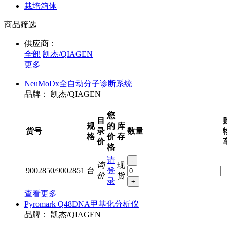
栽培箱体
商品筛选
供应商：
全部
凯杰/QIAGEN
更多
NeuMoDx全自动分子诊断系统
品牌：
凯杰/QIAGEN
您
目
规
的
库
货号
录
数量
格
价
存
价
格
请
-
询
现
9002850/9002851
台
登
价
货
录
+
查看更多
Pyromark Q48DNA甲基化分析仪
品牌：
凯杰/QIAGEN