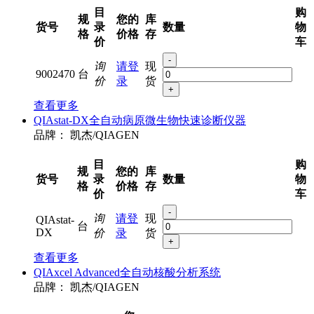
目
购
规
您的
库
货号
录
数量
物
格
价格
存
价
车
-
询
请登
现
9002470
台
价
录
货
+
查看更多
QIAstat-DX全自动病原微生物快速诊断仪器
品牌：
凯杰/QIAGEN
目
购
规
您的
库
货号
录
数量
物
格
价格
存
价
车
-
询
请登
现
QIAstat-
台
DX
价
录
货
+
查看更多
QIAxcel Advanced全自动核酸分析系统
品牌：
凯杰/QIAGEN