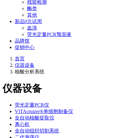
残留检测
酶类
其他
新品0元试用
血清
荧光定量PCR预混液
品牌馆
促销中心
首页
仪器设备
核酸分析系统
仪器设备
荧光定量PCR仪
VITAcruizer®单细胞制备仪
全自动核酸提取仪
离心机
全自动组织切割系统
二代测序仪