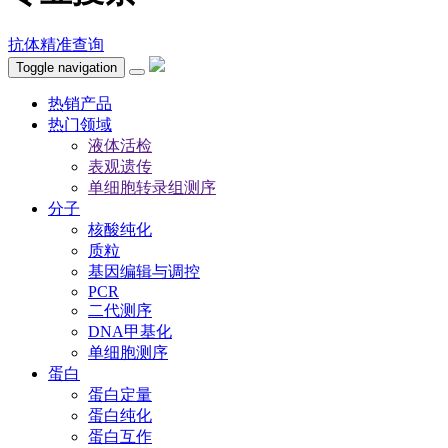
抗体精准查询
Toggle navigation
热销产品
热门领域
液体活检
表观遗传
单细胞转录组测序
分子
核酸纯化
质粒
基因编辑与调控
PCR
二代测序
DNA甲基化
单细胞测序
蛋白
蛋白定量
蛋白纯化
蛋白互作