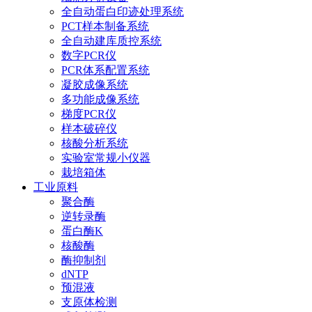
全自动蛋白印迹处理系统
PCT样本制备系统
全自动建库质控系统
数字PCR仪
PCR体系配置系统
凝胶成像系统
多功能成像系统
梯度PCR仪
样本破碎仪
核酸分析系统
实验室常规小仪器
栽培箱体
工业原料
聚合酶
逆转录酶
蛋白酶K
核酸酶
酶抑制剂
dNTP
预混液
支原体检测