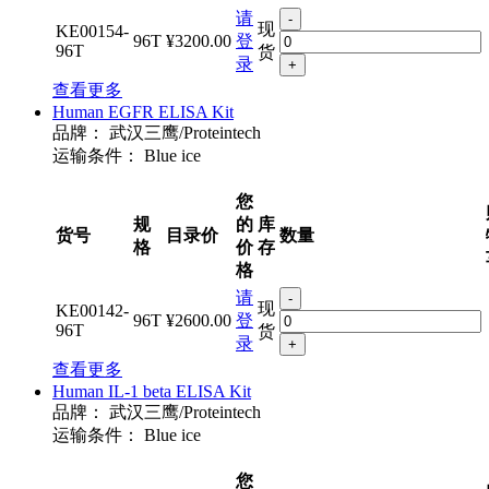
请
-
现
KE00154-
96T
¥3200.00
登
96T
货
录
+
查看更多
Human EGFR ELISA Kit
品牌：
武汉三鹰/Proteintech
运输条件：
Blue ice
您
规
的
库
货号
目录价
数量
格
价
存
格
请
-
现
KE00142-
96T
¥2600.00
登
96T
货
录
+
查看更多
Human IL-1 beta ELISA Kit
品牌：
武汉三鹰/Proteintech
运输条件：
Blue ice
您