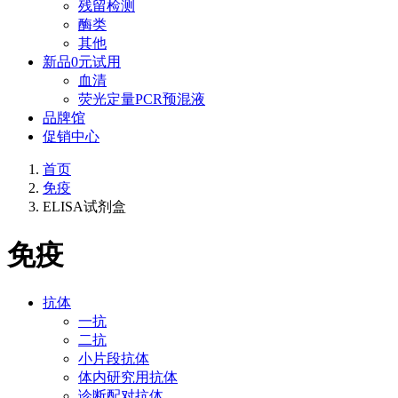
残留检测
酶类
其他
新品0元试用
血清
荧光定量PCR预混液
品牌馆
促销中心
首页
免疫
ELISA试剂盒
免疫
抗体
一抗
二抗
小片段抗体
体内研究用抗体
诊断配对抗体