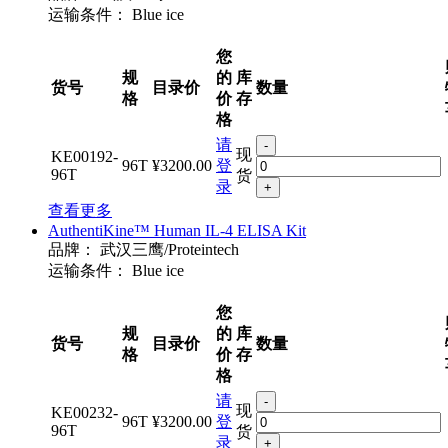
运输条件：
Blue ice
您
规
的
库
货号
目录价
数量
格
价
存
格
请
-
现
KE00192-
96T
¥3200.00
登
96T
货
录
+
查看更多
AuthentiKine™ Human IL-4 ELISA Kit
品牌：
武汉三鹰/Proteintech
运输条件：
Blue ice
您
规
的
库
货号
目录价
数量
格
价
存
格
请
-
现
KE00232-
96T
¥3200.00
登
96T
货
录
+