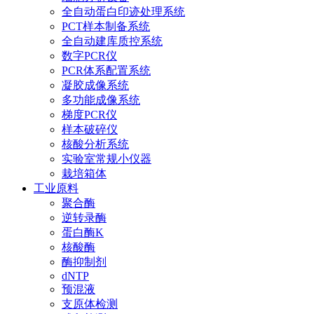
全自动蛋白印迹处理系统
PCT样本制备系统
全自动建库质控系统
数字PCR仪
PCR体系配置系统
凝胶成像系统
多功能成像系统
梯度PCR仪
样本破碎仪
核酸分析系统
实验室常规小仪器
栽培箱体
工业原料
聚合酶
逆转录酶
蛋白酶K
核酸酶
酶抑制剂
dNTP
预混液
支原体检测