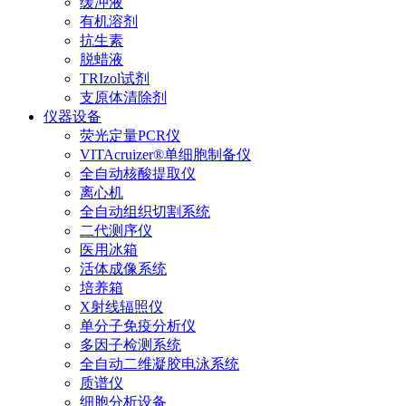
缓冲液
有机溶剂
抗生素
脱蜡液
TRIzol试剂
支原体清除剂
仪器设备
荧光定量PCR仪
VITAcruizer®单细胞制备仪
全自动核酸提取仪
离心机
全自动组织切割系统
二代测序仪
医用冰箱
活体成像系统
培养箱
X射线辐照仪
单分子免疫分析仪
多因子检测系统
全自动二维凝胶电泳系统
质谱仪
细胞分析设备