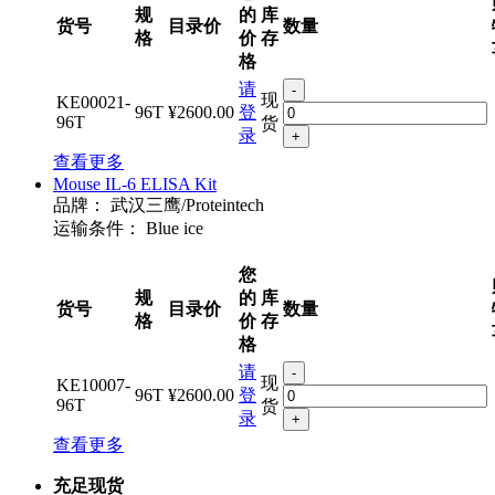
规
的
库
货号
目录价
数量
格
价
存
格
请
-
现
KE00021-
96T
¥2600.00
登
96T
货
录
+
查看更多
Mouse IL-6 ELISA Kit
品牌：
武汉三鹰/Proteintech
运输条件：
Blue ice
您
规
的
库
货号
目录价
数量
格
价
存
格
请
-
现
KE10007-
96T
¥2600.00
登
96T
货
录
+
查看更多
充足现货