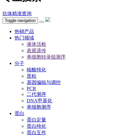
抗体精准查询
Toggle navigation
热销产品
热门领域
液体活检
表观遗传
单细胞转录组测序
分子
核酸纯化
质粒
基因编辑与调控
PCR
二代测序
DNA甲基化
单细胞测序
蛋白
蛋白定量
蛋白纯化
蛋白互作