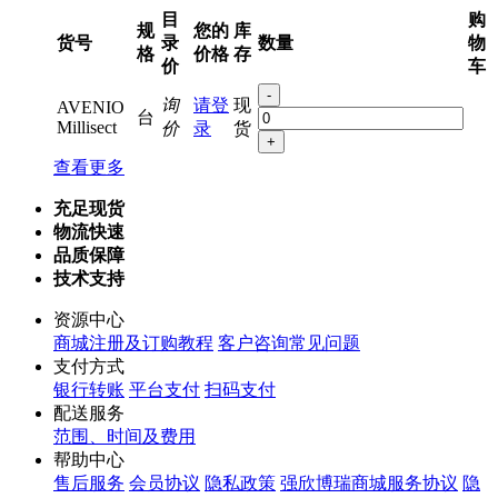
目
购
规
您的
库
货号
录
数量
物
格
价格
存
价
车
-
询
请登
现
AVENIO
台
Millisect
价
录
货
+
查看更多
充足现货
物流快速
品质保障
技术支持
资源中心
商城注册及订购教程
客户咨询常见问题
支付方式
银行转账
平台支付
扫码支付
配送服务
范围、时间及费用
帮助中心
售后服务
会员协议
隐私政策
强欣博瑞商城服务协议
隐