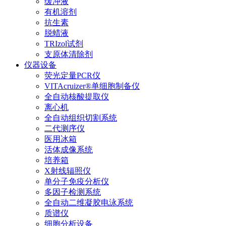
缓冲液
有机溶剂
抗生素
脱蜡液
TRIzol试剂
支原体清除剂
仪器设备
荧光定量PCR仪
VITAcruizer®单细胞制备仪
全自动核酸提取仪
离心机
全自动组织切割系统
二代测序仪
医用冰箱
活体成像系统
培养箱
X射线辐照仪
单分子免疫分析仪
多因子检测系统
全自动二维凝胶电泳系统
质谱仪
细胞分析设备