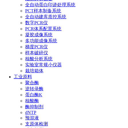
全自动蛋白印迹处理系统
PCT样本制备系统
全自动建库质控系统
数字PCR仪
PCR体系配置系统
凝胶成像系统
多功能成像系统
梯度PCR仪
样本破碎仪
核酸分析系统
实验室常规小仪器
栽培箱体
工业原料
聚合酶
逆转录酶
蛋白酶K
核酸酶
酶抑制剂
dNTP
预混液
支原体检测