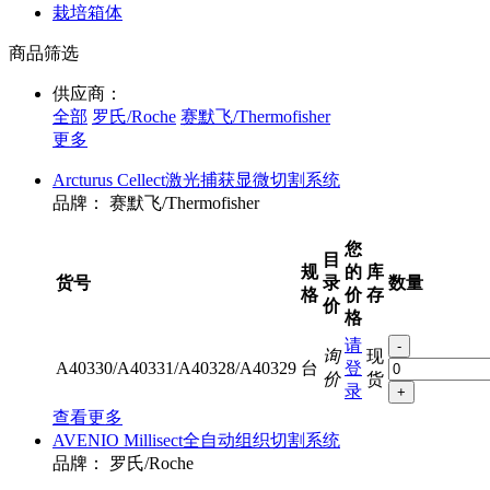
栽培箱体
商品筛选
供应商：
全部
罗氏/Roche
赛默飞/Thermofisher
更多
Arcturus Cellect激光捕获显微切割系统
品牌：
赛默飞/Thermofisher
您
目
规
的
库
货号
录
数量
格
价
存
价
格
请
-
询
现
A40330/A40331/A40328/A40329
台
登
价
货
录
+
查看更多
AVENIO Millisect全自动组织切割系统
品牌：
罗氏/Roche