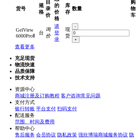
目
购
规
的
库
货号
录
数量
物
格
价
存
价
车
格
请
-
询
现
GelView
台
登
6000ProⅡ
价
货
录
+
查看更多
充足现货
物流快速
品质保障
技术支持
资源中心
商城注册及订购教程
客户咨询常见问题
支付方式
银行转账
平台支付
扫码支付
配送服务
范围、时间及费用
帮助中心
售后服务
会员协议
隐私政策
强欣博瑞商城服务协议
隐