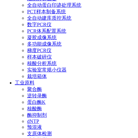
全自动蛋白印迹处理系统
PCT样本制备系统
全自动建库质控系统
数字PCR仪
PCR体系配置系统
凝胶成像系统
多功能成像系统
梯度PCR仪
样本破碎仪
核酸分析系统
实验室常规小仪器
栽培箱体
工业原料
聚合酶
逆转录酶
蛋白酶K
核酸酶
酶抑制剂
dNTP
预混液
支原体检测