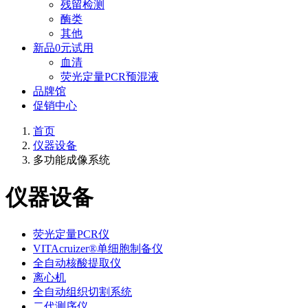
残留检测
酶类
其他
新品0元试用
血清
荧光定量PCR预混液
品牌馆
促销中心
首页
仪器设备
多功能成像系统
仪器设备
荧光定量PCR仪
VITAcruizer®单细胞制备仪
全自动核酸提取仪
离心机
全自动组织切割系统
二代测序仪