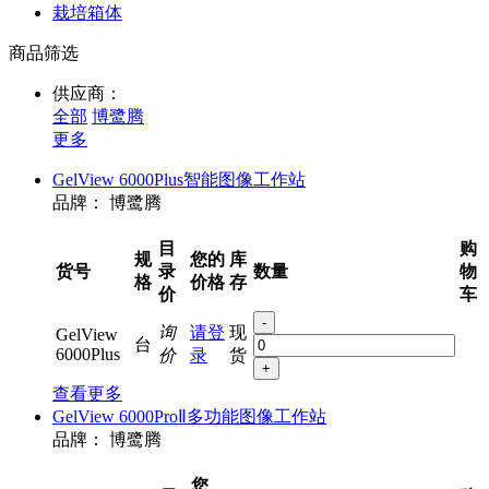
栽培箱体
商品筛选
供应商：
全部
博鹭腾
更多
GelView 6000Plus智能图像工作站
品牌：
博鹭腾
目
购
规
您的
库
货号
录
数量
物
格
价格
存
价
车
-
询
请登
现
GelView
台
6000Plus
价
录
货
+
查看更多
GelView 6000ProⅡ多功能图像工作站
品牌：
博鹭腾
您