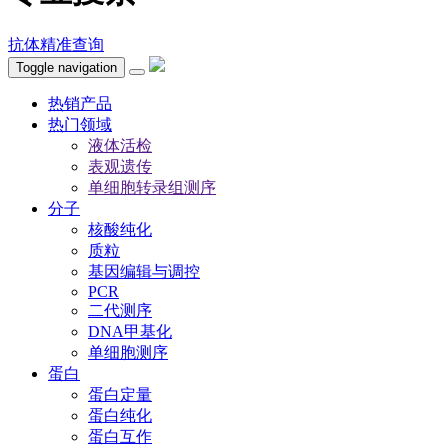
抗体精准查询
Toggle navigation
热销产品
热门领域
液体活检
表观遗传
单细胞转录组测序
分子
核酸纯化
质粒
基因编辑与调控
PCR
二代测序
DNA甲基化
单细胞测序
蛋白
蛋白定量
蛋白纯化
蛋白互作