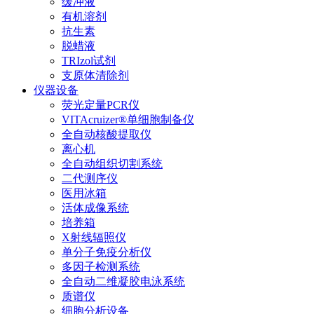
缓冲液
有机溶剂
抗生素
脱蜡液
TRIzol试剂
支原体清除剂
仪器设备
荧光定量PCR仪
VITAcruizer®单细胞制备仪
全自动核酸提取仪
离心机
全自动组织切割系统
二代测序仪
医用冰箱
活体成像系统
培养箱
X射线辐照仪
单分子免疫分析仪
多因子检测系统
全自动二维凝胶电泳系统
质谱仪
细胞分析设备