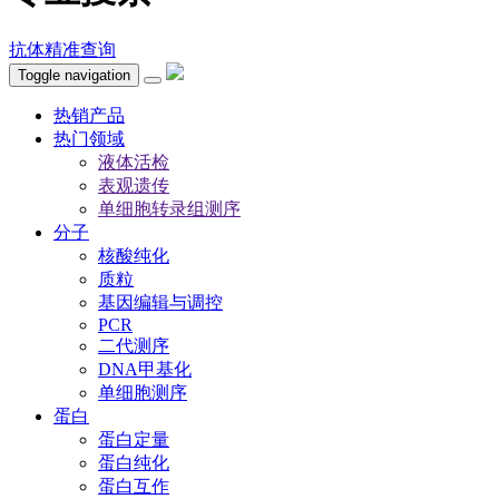
抗体精准查询
Toggle navigation
热销产品
热门领域
液体活检
表观遗传
单细胞转录组测序
分子
核酸纯化
质粒
基因编辑与调控
PCR
二代测序
DNA甲基化
单细胞测序
蛋白
蛋白定量
蛋白纯化
蛋白互作