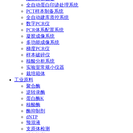
全自动蛋白印迹处理系统
PCT样本制备系统
全自动建库质控系统
数字PCR仪
PCR体系配置系统
凝胶成像系统
多功能成像系统
梯度PCR仪
样本破碎仪
核酸分析系统
实验室常规小仪器
栽培箱体
工业原料
聚合酶
逆转录酶
蛋白酶K
核酸酶
酶抑制剂
dNTP
预混液
支原体检测