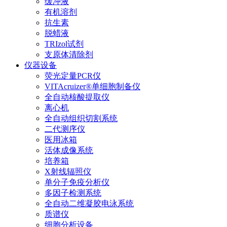
缓冲液
有机溶剂
抗生素
脱蜡液
TRIzol试剂
支原体清除剂
仪器设备
荧光定量PCR仪
VITAcruizer®单细胞制备仪
全自动核酸提取仪
离心机
全自动组织切割系统
二代测序仪
医用冰箱
活体成像系统
培养箱
X射线辐照仪
单分子免疫分析仪
多因子检测系统
全自动二维凝胶电泳系统
质谱仪
细胞分析设备