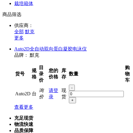
栽培箱体
商品筛选
供应商：
全部
默克
更多
Auto2D全自动双向蛋白凝胶电泳仪
品牌：
默克
目
购
规
您的
库
货号
录
数量
物
格
价格
存
价
车
-
询
请登
现
Auto2D
台
价
录
货
+
查看更多
充足现货
物流快速
品质保障