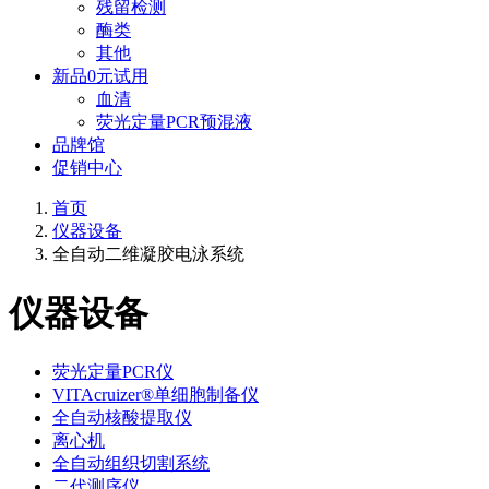
残留检测
酶类
其他
新品0元试用
血清
荧光定量PCR预混液
品牌馆
促销中心
首页
仪器设备
全自动二维凝胶电泳系统
仪器设备
荧光定量PCR仪
VITAcruizer®单细胞制备仪
全自动核酸提取仪
离心机
全自动组织切割系统
二代测序仪