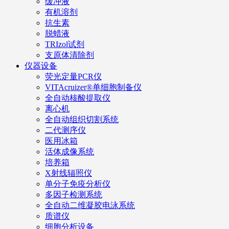
缓冲液
有机溶剂
抗生素
脱蜡液
TRIzol试剂
支原体清除剂
仪器设备
荧光定量PCR仪
VITAcruizer®单细胞制备仪
全自动核酸提取仪
离心机
全自动组织切割系统
二代测序仪
医用冰箱
活体成像系统
培养箱
X射线辐照仪
单分子免疫分析仪
多因子检测系统
全自动二维凝胶电泳系统
质谱仪
细胞分析设备