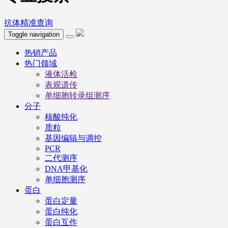
抗体精准查询
Toggle navigation
热销产品
热门领域
液体活检
表观遗传
单细胞转录组测序
分子
核酸纯化
质粒
基因编辑与调控
PCR
二代测序
DNA甲基化
单细胞测序
蛋白
蛋白定量
蛋白纯化
蛋白互作