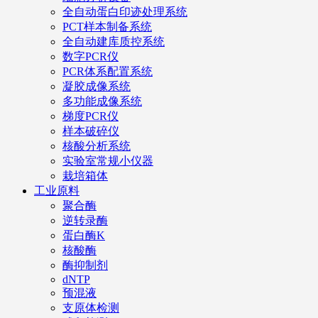
全自动蛋白印迹处理系统
PCT样本制备系统
全自动建库质控系统
数字PCR仪
PCR体系配置系统
凝胶成像系统
多功能成像系统
梯度PCR仪
样本破碎仪
核酸分析系统
实验室常规小仪器
栽培箱体
工业原料
聚合酶
逆转录酶
蛋白酶K
核酸酶
酶抑制剂
dNTP
预混液
支原体检测