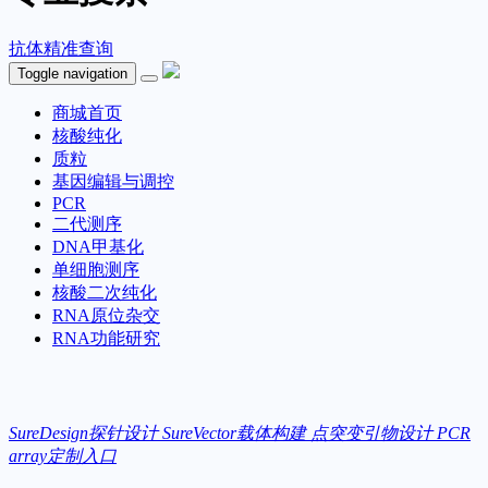
抗体精准查询
Toggle navigation
商城首页
核酸纯化
质粒
基因编辑与调控
PCR
二代测序
DNA甲基化
单细胞测序
核酸二次纯化
RNA原位杂交
RNA功能研究
SureDesign探针设计
SureVector载体构建
点突变引物设计
PCR
array定制入口