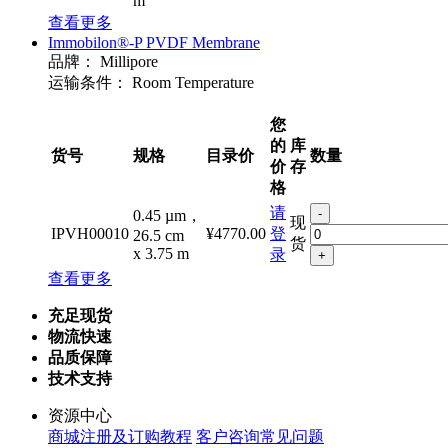
m
查看更多
Immobilon®-P PVDF Membrane
品牌：
Millipore
运输条件：
Room Temperature
您
的
库
货号
规格
目录价
数量
价
存
格
请
-
0.45 µm，
现
IPVH00010
¥4770.00
登
26.5 cm
货
x 3.75 m
录
+
查看更多
充足现货
物流快速
品质保障
技术支持
资源中心
商城注册及订购教程
客户咨询常见问题