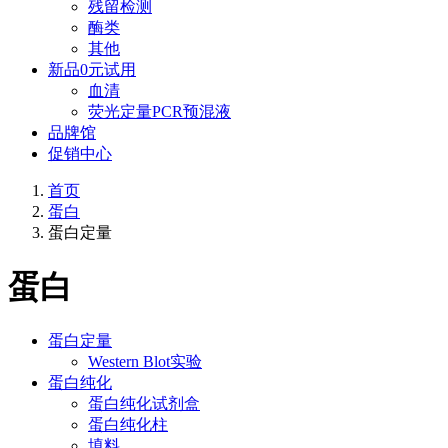
残留检测
酶类
其他
新品0元试用
血清
荧光定量PCR预混液
品牌馆
促销中心
首页
蛋白
蛋白定量
蛋白
蛋白定量
Western Blot实验
蛋白纯化
蛋白纯化试剂盒
蛋白纯化柱
填料