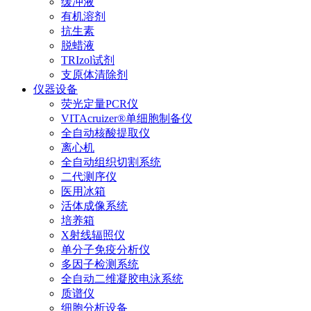
缓冲液
有机溶剂
抗生素
脱蜡液
TRIzol试剂
支原体清除剂
仪器设备
荧光定量PCR仪
VITAcruizer®单细胞制备仪
全自动核酸提取仪
离心机
全自动组织切割系统
二代测序仪
医用冰箱
活体成像系统
培养箱
X射线辐照仪
单分子免疫分析仪
多因子检测系统
全自动二维凝胶电泳系统
质谱仪
细胞分析设备