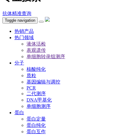
抗体精准查询
Toggle navigation
热销产品
热门领域
液体活检
表观遗传
单细胞转录组测序
分子
核酸纯化
质粒
基因编辑与调控
PCR
二代测序
DNA甲基化
单细胞测序
蛋白
蛋白定量
蛋白纯化
蛋白互作