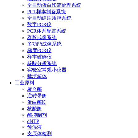
全自动蛋白印迹处理系统
PCT样本制备系统
全自动建库质控系统
数字PCR仪
PCR体系配置系统
凝胶成像系统
多功能成像系统
梯度PCR仪
样本破碎仪
核酸分析系统
实验室常规小仪器
栽培箱体
工业原料
聚合酶
逆转录酶
蛋白酶K
核酸酶
酶抑制剂
dNTP
预混液
支原体检测