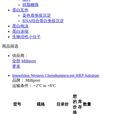
琼脂糖珠
蛋白互作
染色质免疫沉淀
RNA结合蛋白免疫沉淀
蛋白电泳
蛋白浓缩
生物活性小分子
商品筛选
供应商：
全部
Millipore
更多
Immobilon Western Chemiluminescent HRP Substrate
品牌：
Millipore
运输条件：
+2°C to +8°C
您
的
库
货号
规格
目录价
数量
价
存
格