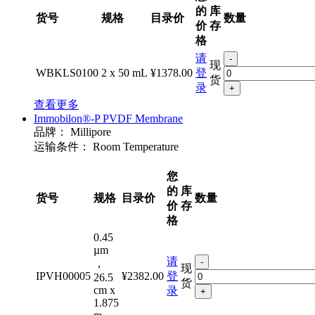
的
库
货号
规格
目录价
数量
价
存
格
请
-
现
WBKLS0100
2 x 50 mL
¥1378.00
登
货
录
+
查看更多
Immobilon®-P PVDF Membrane
品牌：
Millipore
运输条件：
Room Temperature
您
的
库
货号
规格
目录价
数量
价
存
格
0.45
µm
请
-
，
现
IPVH00005
¥2382.00
登
26.5
货
cm x
录
+
1.875